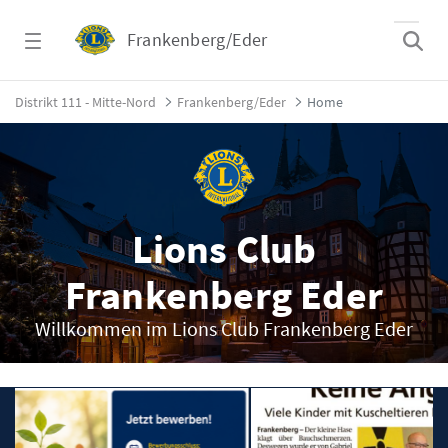
Zum Hauptinhalt springen
Frankenberg/Eder
Home - Frankenberg/Eder
Distrikt 111 - Mitte-Nord
Frankenberg/Eder
Home
Lions Club
Frankenberg Eder
Willkommen im Lions Club Frankenberg Eder